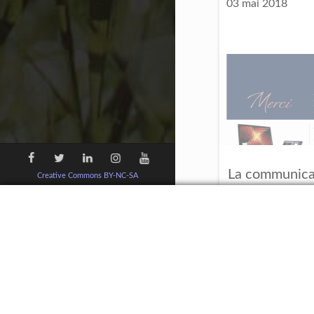
03 mai 2018
La communica
Creative Commons BY-NC-SA
dé
Neurofeedba