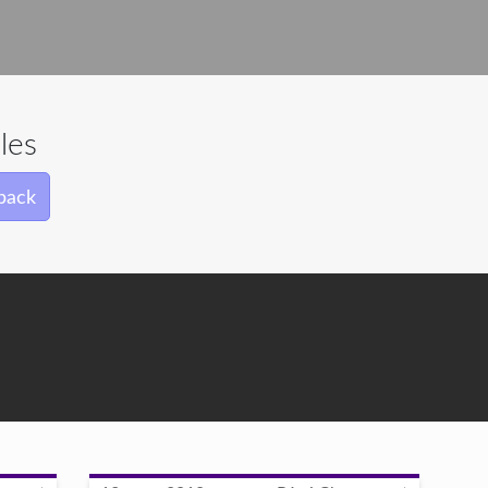
les
back