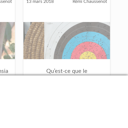
ssenot
13 mars 2018
Rémi Chaussenot
nsia
Qu’est-ce que le
?
Neurofeedback ? Pourquoi le
NeurOptimal n’en est pas ?
Neurofeedback
NeurOptimal
la
Debunk