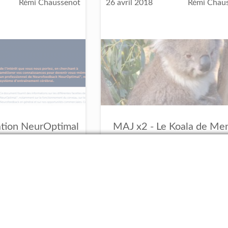
Rémi Chaussenot
26 avril 2018
Rémi Chau
tion NeurOptimal
MAJ x2 - Le Koala de Me
bunkée
tient-il ses promesses 
ck
NeurOptimal
Debunk
Neurofeedback
Mensia Koa