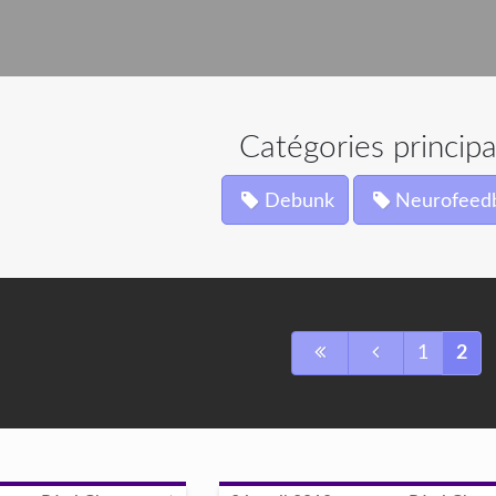
Catégories principa
Debunk
Neurofeed
1
2