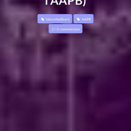
l'AAPB)
Neurofeedback
AAPB
0 commentaire